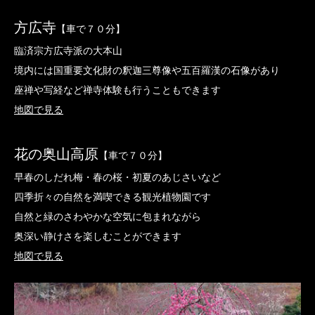
方広寺
【車で７０分】
臨済宗方広寺派の大本山
境内には国重要文化財の釈迦三尊像や五百羅漢の石像があり
座禅や写経など禅寺体験も行うこともできます
地図で見る
花の奥山高原
【車で７０分】
早春のしだれ梅・春の桜・初夏のあじさいなど
四季折々の自然を満喫できる観光植物園です
自然と緑のさわやかな空気に包まれながら
奥深い静けさを楽しむことができます
地図で見る