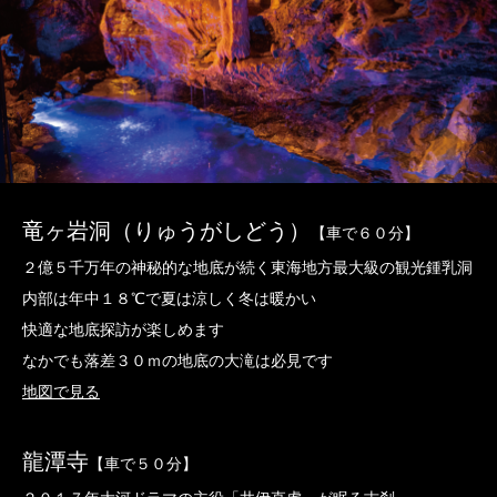
竜ヶ岩洞（りゅうがしどう）
【車で６０分】
２億５千万年の神秘的な地底が続く東海地方最大級の観光鍾乳洞
内部は年中１８℃で夏は涼しく冬は暖かい
快適な地底探訪が楽しめます
なかでも落差３０ｍの地底の大滝は必見です
地図で見る
龍潭寺
【車で５０分】