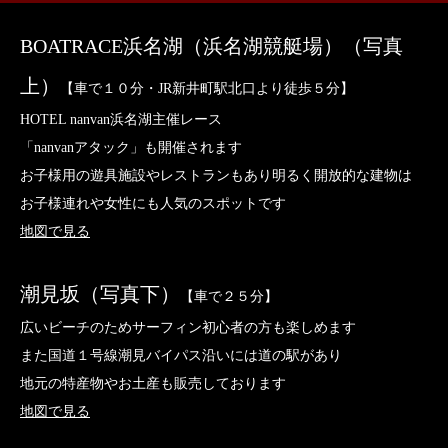
BOATRACE浜名湖（浜名湖競艇場）（写真
上）
【車で１０分・JR新井町駅北口より徒歩５分】
HOTEL nanvan浜名湖主催レース
「nanvanアタック」も開催されます
お子様用の遊具施設やレストランもあり明るく開放的な建物は
お子様連れや女性にも人気のスポットです
地図で見る
潮見坂（写真下）
【車で２５分】
広いビーチのためサーフィン初心者の方も楽しめます
また国道１号線潮見バイパス沿いには道の駅があり
地元の特産物やお土産も販売しております
地図で見る