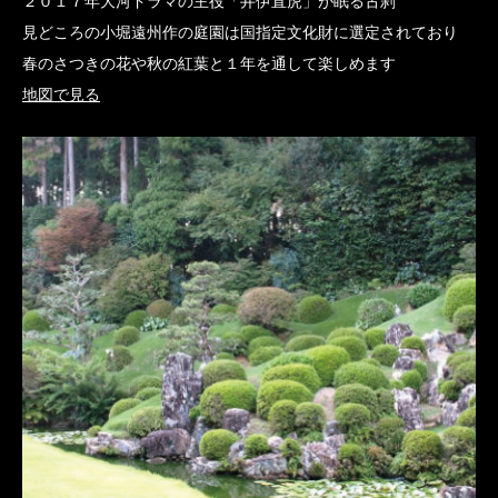
２０１７年大河ドラマの主役「井伊直虎」が眠る古刹
見どころの小堀遠州作の庭園は国指定文化財に選定されており
春のさつきの花や秋の紅葉と１年を通して楽しめます
地図で見る