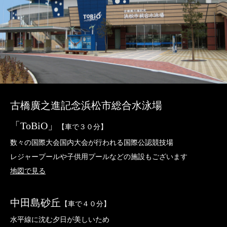
古橋廣之進記念浜松市総合水泳場
「ToBiO」
【車で３０分】
数々の国際大会国内大会が行われる国際公認競技場
レジャープールや子供用プールなどの施設もございます
地図で見る
中田島砂丘
【車で４０分】
水平線に沈む夕日が美しいため